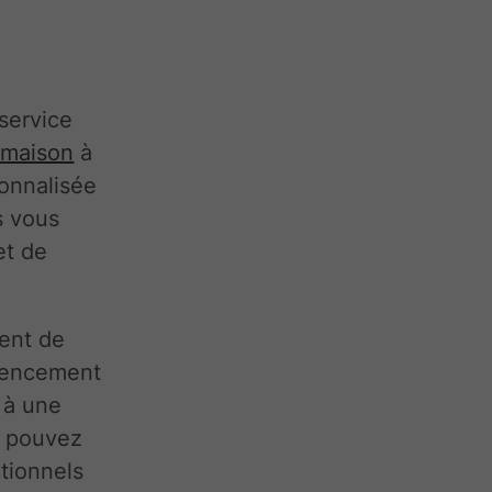
service
e maison
à
onnalisée
s vous
et de
tent de
gencement
 à une
us pouvez
ctionnels