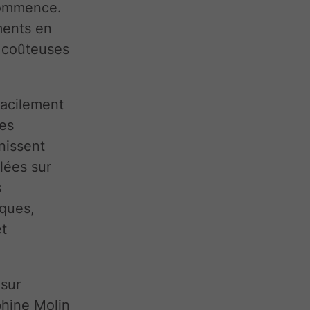
commence.
ments en
s coûteuses
facilement
des
nissent
llées sur
s
iques,
et
 sur
phine Molin