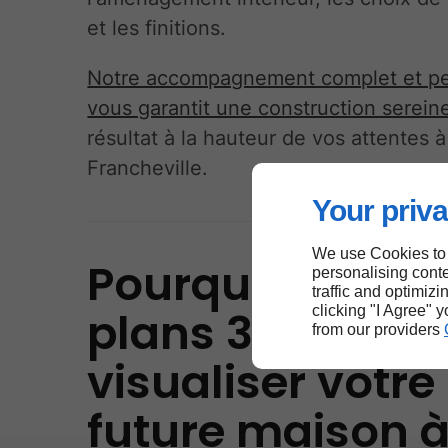
et les finitions.
Notre accompagnement complet et pe
vous garantit une construction serein
résultat à la hauteur de vos attentes à
Francheville.
Your priva
We use Cookies to
Pourquoi choisi
personalising conte
traffic and optimizi
clicking "I Agree" 
plans 3D pour
from our providers
visualiser votre
future maison 