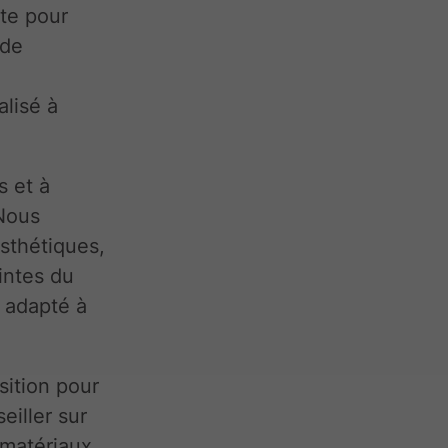
cte pour
 de
lisé à
s et à
 Nous
sthétiques,
intes du
t adapté à
sition pour
eiller sur
 matériaux