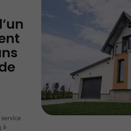
d’un
ent
ans
 de
 service
n
à