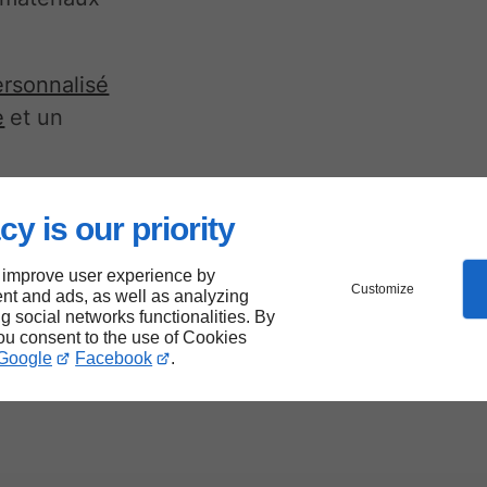
rsonnalisé
e
et un
cy is our priority
 improve user experience by
r des
Customize
nt and ads, as well as analyzing
ng social networks functionalities. By
you consent to the use of Cookies
Google
Facebook
.
à