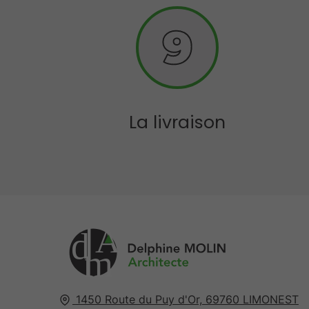
La livraison
A
d
m
1450 Route du Puy d'Or,
69760
LIMONEST