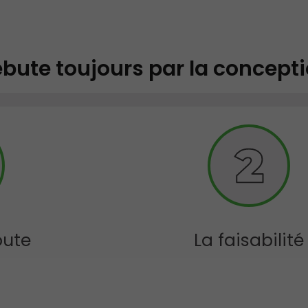
ébute toujours par la concept
oute
La faisabilité