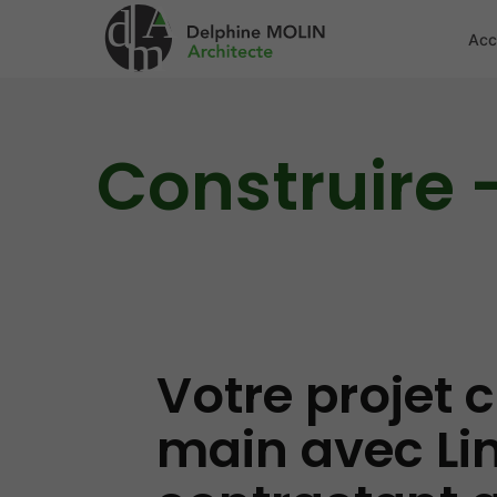
A
d
m
Acc
Construire 
Votre projet c
main avec Li