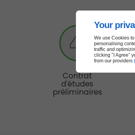
Your priva
We use Cookies to
personalising conte
traffic and optimizi
clicking "I Agree" 
from our providers
Contrat
d'études
préliminaires