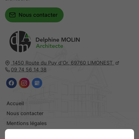
Nous contacter
A
d
m
1450 Route du Puy d'Or,
69760
LIMONEST
09 74 56 14 38
Accueil
Nous contacter
Mentions légales
Plan du site