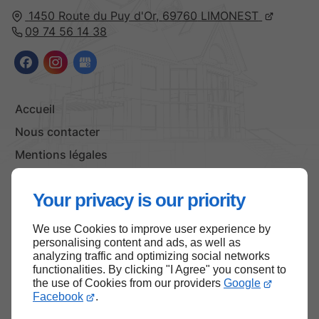
1450 Route du Puy d'Or,
69760
LIMONEST
09 74 56 14 38
Accueil
Nous contacter
Mentions légales
Plan du site
Your privacy is our priority
We use Cookies to improve user experience by
Haut de page
personalising content and ads, as well as
analyzing traffic and optimizing social networks
functionalities. By clicking "I Agree" you consent to
the use of Cookies from our providers
Google
Facebook
.